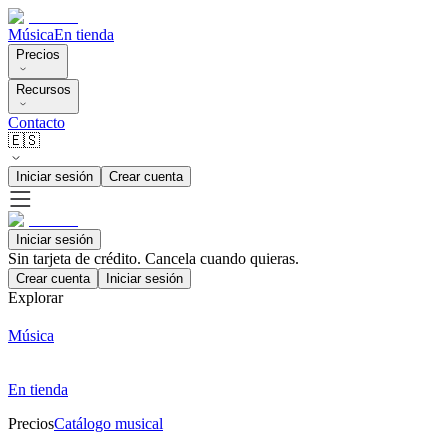
Música
En tienda
Precios
Recursos
Contacto
🇪🇸
Iniciar sesión
Crear cuenta
Iniciar sesión
Sin tarjeta de crédito. Cancela cuando quieras.
Crear cuenta
Iniciar sesión
Explorar
Música
En tienda
Precios
Catálogo musical