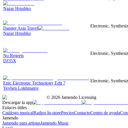
Nazar Hrushko
Electronic, Synthesi
Danger Asia Travel
Nazar Hrushko
Electronic, Synthesiz
No Regrets
DJ35X
Electronic, Synthesiz
Epic Electronic Technology Edit 7
Yevhen Lokhmatov
©
2026
Jamendo Licensing
Descargar la app
Enlaces útiles
Catálogo musical
Radios In-store
Precios
Contacto
Centro de ayuda
Con
Jamendo
Jamendo para artistas
Jamendo Music