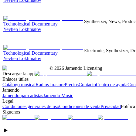
Yevhen Lokhmatov
Synthesizer, News, Producti
Technological Documentary
Yevhen Lokhmatov
Electronic, Synthesizer, D
Technological Documentary
Yevhen Lokhmatov
©
2026
Jamendo Licensing
Descargar la app
Enlaces útiles
Catálogo musical
Radios In-store
Precios
Contacto
Centro de ayuda
Con
Jamendo
Jamendo para artistas
Jamendo Music
Legal
Condiciones generales de uso
Condiciones de venta
Privacidad
Política
Síguenos