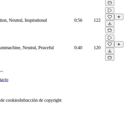
on, Neutral, Inspirational
0:56
122
rummachine, Neutral, Peaceful
0:40
120
tacto
 de cookies
Infracción de copyright