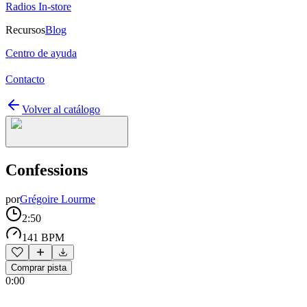
Radios In-store
Recursos
Blog
Centro de ayuda
Contacto
Volver al catálogo
Confessions
por
Grégoire Lourme
2:50
141 BPM
Comprar pista
0:00