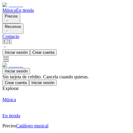
Música
En tienda
Precios
Recursos
Contacto
🇪🇸
Iniciar sesión
Crear cuenta
Iniciar sesión
Sin tarjeta de crédito. Cancela cuando quieras.
Crear cuenta
Iniciar sesión
Explorar
Música
En tienda
Precios
Catálogo musical