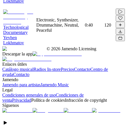
Lokhmatov
Electronic, Synthesizer,
Drummachine, Neutral,
0:40
120
Technological
Peaceful
Documentary
Yevhen
Lokhmatov
©
2026
Jamendo Licensing
Descargar la app
Enlaces útiles
Catálogo musical
Radios In-store
Precios
Contacto
Centro de
ayuda
Contacto
Jamendo
Jamendo para artistas
Jamendo Music
Legal
Condiciones generales de uso
Condiciones de
venta
Privacidad
Política de cookies
Infracción de copyright
Síguenos