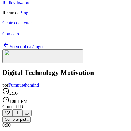
Radios In-store
Recursos
Blog
Centro de ayuda
Contacto
Volver al catálogo
Digital Technology Motivation
por
Pumpupthemind
2:16
108 BPM
Content ID
Comprar pista
0:00