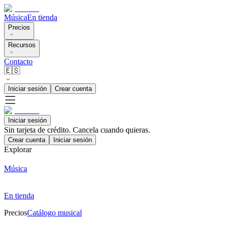
Música
En tienda
Precios
Recursos
Contacto
🇪🇸
Iniciar sesión
Crear cuenta
Iniciar sesión
Sin tarjeta de crédito. Cancela cuando quieras.
Crear cuenta
Iniciar sesión
Explorar
Música
En tienda
Precios
Catálogo musical