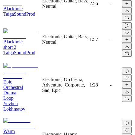
Electronic, Guitar, Bass,
2:56
-
Neutral
Blackhole
TaigaSoundProd
Electronic, Guitar, Bass,
1:57
-
Blackhole
Neutral
short 2
TaigaSoundProd
Electronic, Orchestra,
Epic
Adventure, Corporate,
1:28
-
Orchestral
Sad, Epic
Drama
Loop
Yevhen
Lokhmatov
Warm
Electronic, Happy,