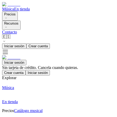
Música
En tienda
Precios
Recursos
Contacto
🇪🇸
Iniciar sesión
Crear cuenta
Iniciar sesión
Sin tarjeta de crédito. Cancela cuando quieras.
Crear cuenta
Iniciar sesión
Explorar
Música
En tienda
Precios
Catálogo musical