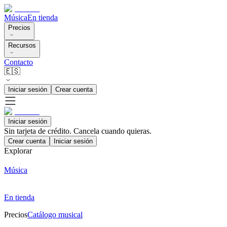
Música
En tienda
Precios
Recursos
Contacto
🇪🇸
Iniciar sesión
Crear cuenta
Iniciar sesión
Sin tarjeta de crédito. Cancela cuando quieras.
Crear cuenta
Iniciar sesión
Explorar
Música
En tienda
Precios
Catálogo musical