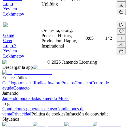
Logo
Uplifting
Yevhen
Lokhmatov
Orchestra, Gong,
Game
Podcast, History,
0:05
142
Over
Production, Happy,
Logo 3
Inspirational
Yevhen
Lokhmatov
©
2026
Jamendo Licensing
Descargar la app
Enlaces útiles
Catálogo musical
Radios In-store
Precios
Contacto
Centro de
ayuda
Contacto
Jamendo
Jamendo para artistas
Jamendo Music
Legal
Condiciones generales de uso
Condiciones de
venta
Privacidad
Política de cookies
Infracción de copyright
Síguenos