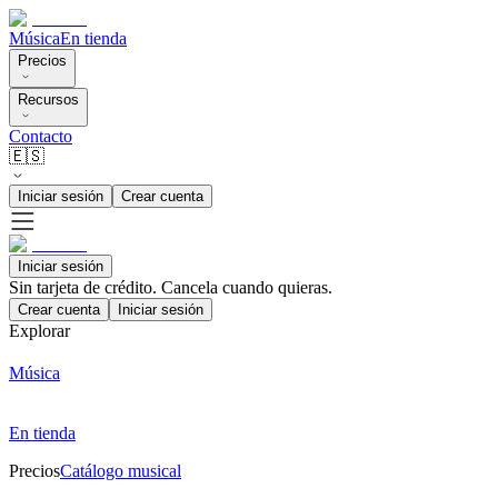
Música
En tienda
Precios
Recursos
Contacto
🇪🇸
Iniciar sesión
Crear cuenta
Iniciar sesión
Sin tarjeta de crédito. Cancela cuando quieras.
Crear cuenta
Iniciar sesión
Explorar
Música
En tienda
Precios
Catálogo musical