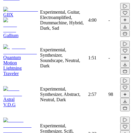
Experimental, Guitar,
GIIX
Electroamplified,
4:00
-
Drummachine, Hybrid,
Dark, Sad
Gallium
Experimental,
Synthesizer,
Quantum
1:51
-
Soundscape, Neutral,
Motion
Dark
Lightning
Traveler
Experimental,
Synthesizer, Abstract,
2:57
98
Astral
Neutral, Dark
V.D.G
Experimental,
Synthesizer, Scifi,