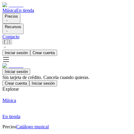
Música
En tienda
Precios
Recursos
Contacto
🇪🇸
Iniciar sesión
Crear cuenta
Iniciar sesión
Sin tarjeta de crédito. Cancela cuando quieras.
Crear cuenta
Iniciar sesión
Explorar
Música
En tienda
Precios
Catálogo musical