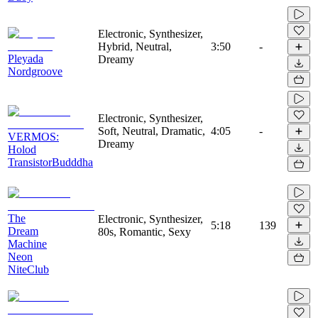
Electronic, Synthesizer,
Hybrid, Neutral,
3:50
-
Pleyada
Dreamy
Nordgroove
Electronic, Synthesizer,
Soft, Neutral, Dramatic,
4:05
-
VERMOS:
Dreamy
Holod
TransistorBudddha
The
Electronic, Synthesizer,
5:18
139
Dream
80s, Romantic, Sexy
Machine
Neon
NiteClub