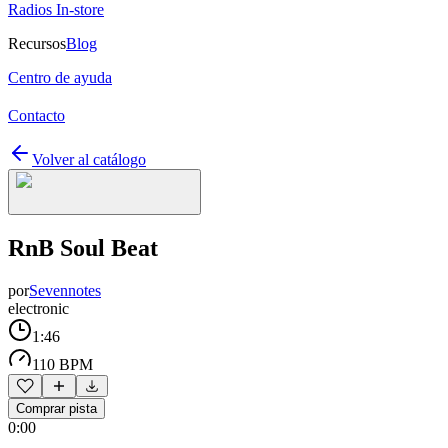
Radios In-store
Recursos
Blog
Centro de ayuda
Contacto
Volver al catálogo
RnB Soul Beat
por
Sevennotes
electronic
1:46
110 BPM
Comprar pista
0:00