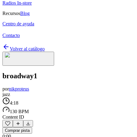
Radios In-store
Recursos
Blog
Centro de ayuda
Contacto
Volver al catálogo
broadway1
por
nikproteus
jazz
4:18
130 BPM
Content ID
Comprar pista
0:00