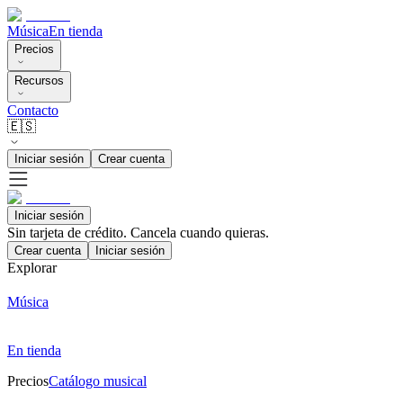
Música
En tienda
Precios
Recursos
Contacto
🇪🇸
Iniciar sesión
Crear cuenta
Iniciar sesión
Sin tarjeta de crédito. Cancela cuando quieras.
Crear cuenta
Iniciar sesión
Explorar
Música
En tienda
Precios
Catálogo musical