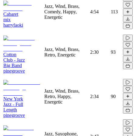
Jazz, Wind, Brass,
Comedy, Happy,
4:54
113
Cabaret
Energetic
mix
harryfaoki
Jazz, Wind, Brass,
2:30
93
Cotton
Retro, Energetic
Club - Jazz
Big Band
pinegroove
Jazz, Wind, Brass,
Retro, Happy,
2:34
90
New York
Energetic
Jazz - Full
Length
pinegroove
Jazz, Saxophone,