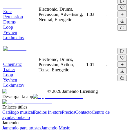
Electronic, Drums,
Epic
Percussion, Advertising,
1:03
-
Percussion
Neutral, Energetic
Drums
Loop
Yevhen
Lokhmatov
Electronic, Drums,
Cinematic
Percussion, Action,
1:01
-
Trailer
Tense, Energetic
Loop
Yevhen
Lokhmatov
©
2026
Jamendo Licensing
Descargar la app
Enlaces útiles
Catálogo musical
Radios In-store
Precios
Contacto
Centro de
ayuda
Contacto
Jamendo
Jamendo para artistas
Jamendo Music