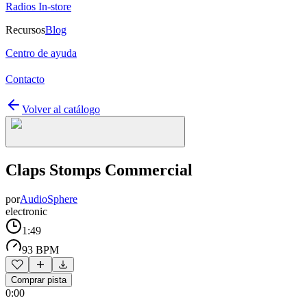
Radios In-store
Recursos
Blog
Centro de ayuda
Contacto
Volver al catálogo
Claps Stomps Commercial
por
AudioSphere
electronic
1:49
93 BPM
Comprar pista
0:00