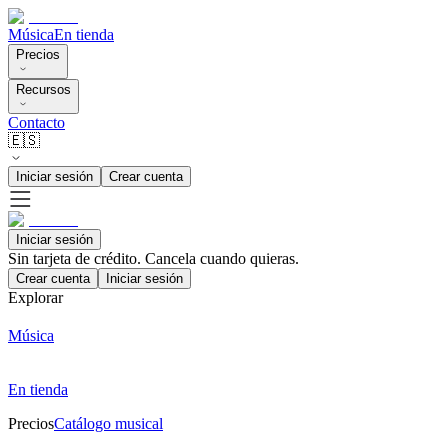
Música
En tienda
Precios
Recursos
Contacto
🇪🇸
Iniciar sesión
Crear cuenta
Iniciar sesión
Sin tarjeta de crédito. Cancela cuando quieras.
Crear cuenta
Iniciar sesión
Explorar
Música
En tienda
Precios
Catálogo musical