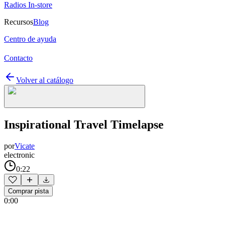
Radios In-store
Recursos
Blog
Centro de ayuda
Contacto
Volver al catálogo
Inspirational Travel Timelapse
por
Vicate
electronic
0:22
Comprar pista
0:00