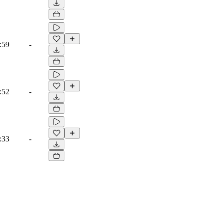
:59
-
:52
-
:33
-