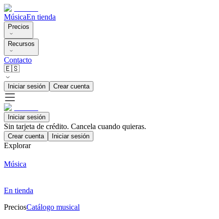
Música
En tienda
Precios
Recursos
Contacto
🇪🇸
Iniciar sesión
Crear cuenta
Iniciar sesión
Sin tarjeta de crédito. Cancela cuando quieras.
Crear cuenta
Iniciar sesión
Explorar
Música
En tienda
Precios
Catálogo musical