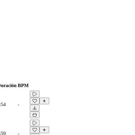
uración
BPM
:54
-
:59
-