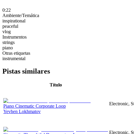
0:22
Ambiente/Temática
inspirational
peaceful
vlog
Instrumentos
strings
piano
Otras etiquetas
instrumental
Pistas similares
Título
Electronic, S
Piano Cinematic Corporate Loop
Yevhen Lokhmatov
Electronic, 