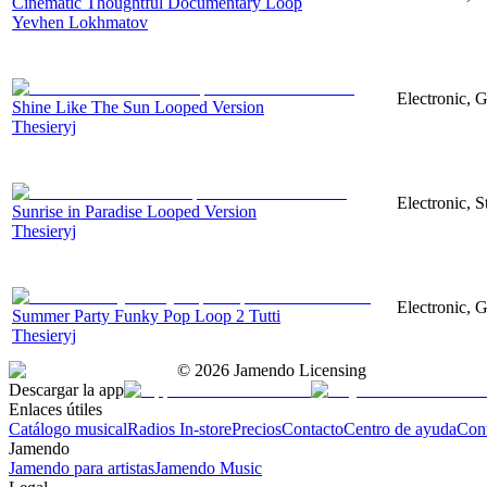
Cinematic Thoughtful Documentary Loop
Yevhen Lokhmatov
Electronic, G
Shine Like The Sun Looped Version
Thesieryj
Electronic, S
Sunrise in Paradise Looped Version
Thesieryj
Electronic, G
Summer Party Funky Pop Loop 2 Tutti
Thesieryj
©
2026
Jamendo Licensing
Descargar la app
Enlaces útiles
Catálogo musical
Radios In-store
Precios
Contacto
Centro de ayuda
Con
Jamendo
Jamendo para artistas
Jamendo Music