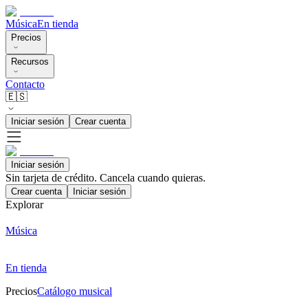
Música
En tienda
Precios
Recursos
Contacto
🇪🇸
Iniciar sesión
Crear cuenta
Iniciar sesión
Sin tarjeta de crédito. Cancela cuando quieras.
Crear cuenta
Iniciar sesión
Explorar
Música
En tienda
Precios
Catálogo musical