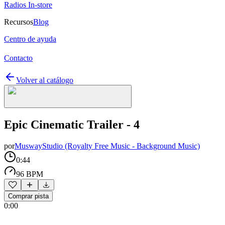
Radios In-store
Recursos
Blog
Centro de ayuda
Contacto
Volver al catálogo
Epic Cinematic Trailer - 4
por
MuswayStudio (Royalty Free Music - Background Music)
0:44
96 BPM
Comprar pista
0:00