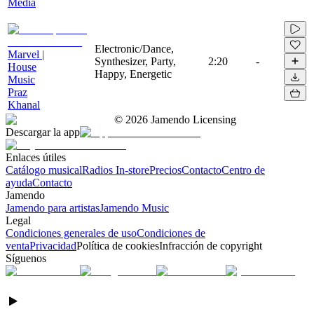
Media
Electronic/Dance,
Marvel |
Synthesizer, Party,
2:20
-
House
Happy, Energetic
Music
Praz
Khanal
©
2026
Jamendo Licensing
Descargar la app
Enlaces útiles
Catálogo musical
Radios In-store
Precios
Contacto
Centro de
ayuda
Contacto
Jamendo
Jamendo para artistas
Jamendo Music
Legal
Condiciones generales de uso
Condiciones de
venta
Privacidad
Política de cookies
Infracción de copyright
Síguenos