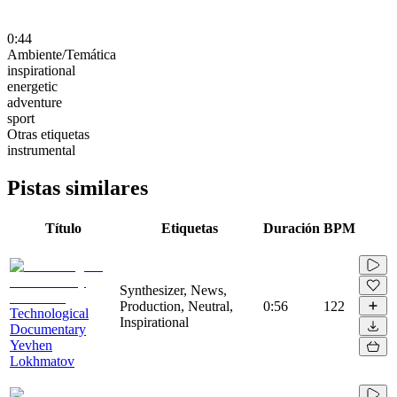
0:44
Ambiente/Temática
inspirational
energetic
adventure
sport
Otras etiquetas
instrumental
Pistas similares
Título
Etiquetas
Duración
BPM
Synthesizer, News,
Production, Neutral,
0:56
122
Technological
Inspirational
Documentary
Yevhen
Lokhmatov