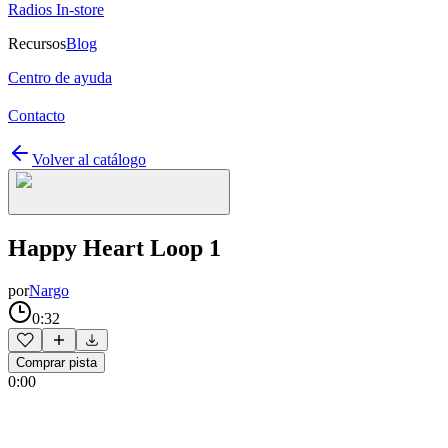
Radios In-store
Recursos
Blog
Centro de ayuda
Contacto
Volver al catálogo
Happy Heart Loop 1
por
Nargo
0:32
Comprar pista
0:00