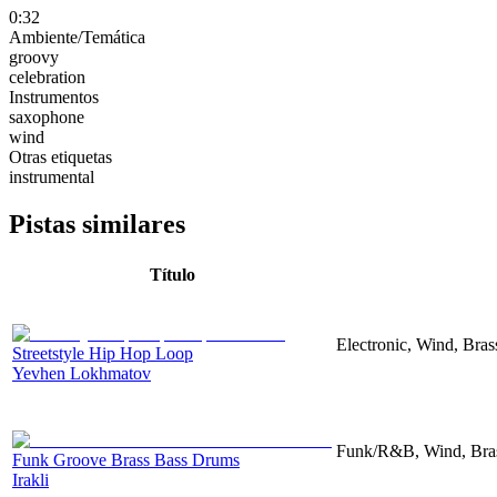
0:32
Ambiente/Temática
groovy
celebration
Instrumentos
saxophone
wind
Otras etiquetas
instrumental
Pistas similares
Título
Electronic, Wind, Bra
Streetstyle Hip Hop Loop
Yevhen Lokhmatov
Funk/R&B, Wind, Bras
Funk Groove Brass Bass Drums
Irakli