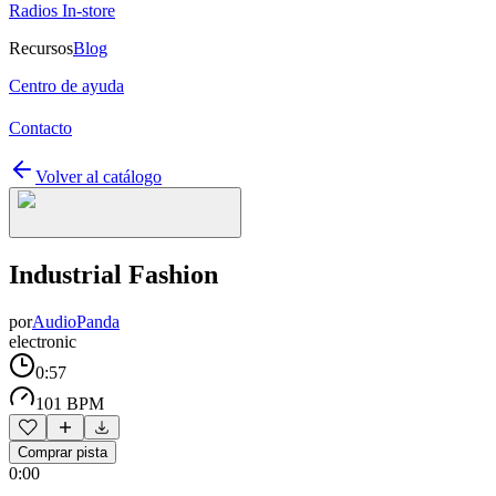
Radios In-store
Recursos
Blog
Centro de ayuda
Contacto
Volver al catálogo
Industrial Fashion
por
AudioPanda
electronic
0:57
101 BPM
Comprar pista
0:00