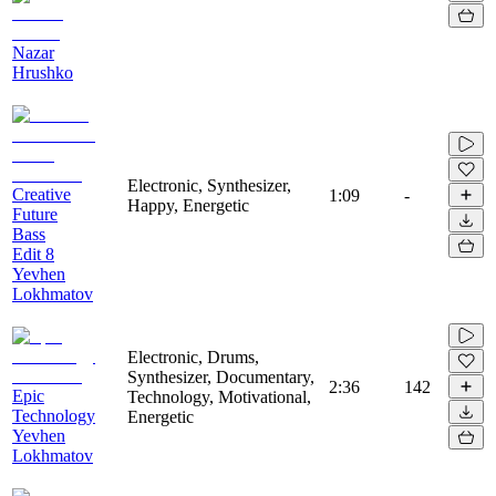
Nazar
Hrushko
Electronic, Synthesizer,
Creative
1:09
-
Happy, Energetic
Future
Bass
Edit 8
Yevhen
Lokhmatov
Electronic, Drums,
Synthesizer, Documentary,
2:36
142
Epic
Technology, Motivational,
Technology
Energetic
Yevhen
Lokhmatov