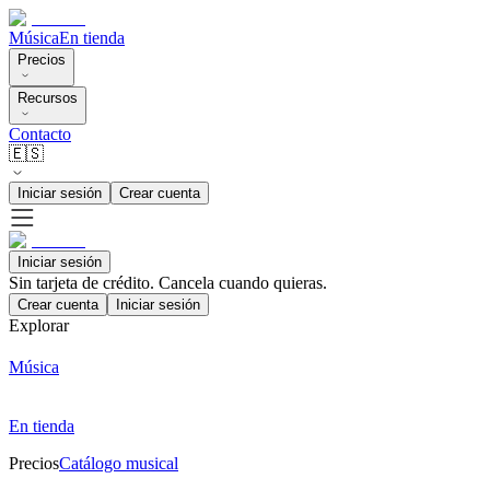
Música
En tienda
Precios
Recursos
Contacto
🇪🇸
Iniciar sesión
Crear cuenta
Iniciar sesión
Sin tarjeta de crédito. Cancela cuando quieras.
Crear cuenta
Iniciar sesión
Explorar
Música
En tienda
Precios
Catálogo musical