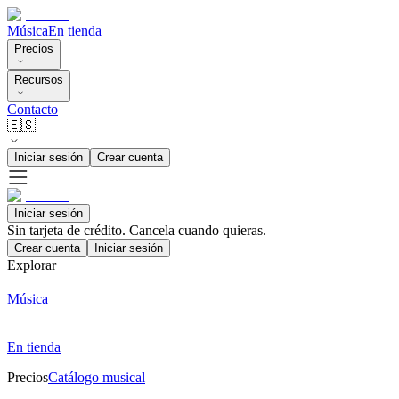
Música
En tienda
Precios
Recursos
Contacto
🇪🇸
Iniciar sesión
Crear cuenta
Iniciar sesión
Sin tarjeta de crédito. Cancela cuando quieras.
Crear cuenta
Iniciar sesión
Explorar
Música
En tienda
Precios
Catálogo musical