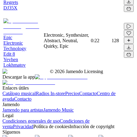
Regrets
DJ35X
Electronic, Synthesizer,
Epic
Abstract, Neutral,
0:22
128
Electronic
Quirky, Epic
Technology
Edit 8
Yevhen
Lokhmatov
©
2026
Jamendo Licensing
Descargar la app
Enlaces útiles
Catálogo musical
Radios In-store
Precios
Contacto
Centro de
ayuda
Contacto
Jamendo
Jamendo para artistas
Jamendo Music
Legal
Condiciones generales de uso
Condiciones de
venta
Privacidad
Política de cookies
Infracción de copyright
Síguenos