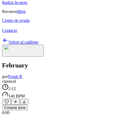
Radios In-store
Recursos
Blog
Centro de ayuda
Contacto
Volver al catálogo
February
por
Norah B
classical
2:12
140 BPM
Comprar pista
0:00