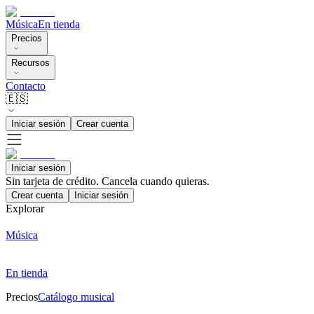
Música
En tienda
Precios
Recursos
Contacto
🇪🇸
Iniciar sesión
Crear cuenta
Iniciar sesión
Sin tarjeta de crédito. Cancela cuando quieras.
Crear cuenta
Iniciar sesión
Explorar
Música
En tienda
Precios
Catálogo musical