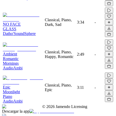
Classical, Piano,
3:34
-
NO FACE
Dark, Sad
GLASS
Datho'SoundSphere
Classical, Piano,
Ambient
2:49
-
Happy, Romantic
Romantic
Mornings
AudioAmbi
Classical, Piano,
Epic
3:11
-
Epic
Moonlight
Piano
AudioAmbi
©
2026
Jamendo Licensing
Descargar la app