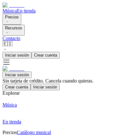
Música
En tienda
Precios
Recursos
Contacto
🇪🇸
Iniciar sesión
Crear cuenta
Iniciar sesión
Sin tarjeta de crédito. Cancela cuando quieras.
Crear cuenta
Iniciar sesión
Explorar
Música
En tienda
Precios
Catálogo musical