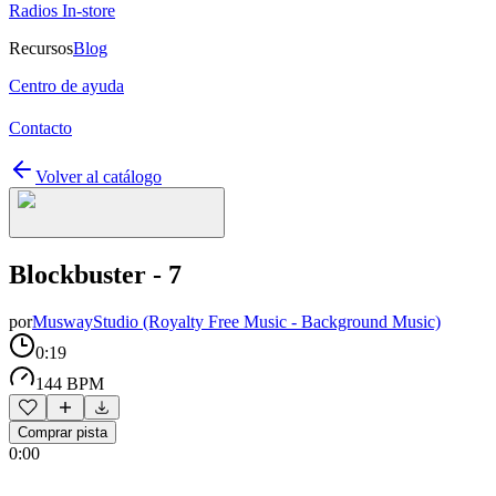
Radios In-store
Recursos
Blog
Centro de ayuda
Contacto
Volver al catálogo
Blockbuster - 7
por
MuswayStudio (Royalty Free Music - Background Music)
0:19
144 BPM
Comprar pista
0:00