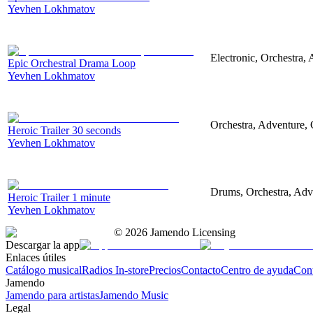
Yevhen Lokhmatov
Electronic, Orchestra,
Epic Orchestral Drama Loop
Yevhen Lokhmatov
Orchestra, Adventure, C
Heroic Trailer 30 seconds
Yevhen Lokhmatov
Drums, Orchestra, Adve
Heroic Trailer 1 minute
Yevhen Lokhmatov
©
2026
Jamendo Licensing
Descargar la app
Enlaces útiles
Catálogo musical
Radios In-store
Precios
Contacto
Centro de ayuda
Con
Jamendo
Jamendo para artistas
Jamendo Music
Legal