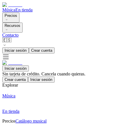
Música
En tienda
Precios
Recursos
Contacto
🇪🇸
Iniciar sesión
Crear cuenta
Iniciar sesión
Sin tarjeta de crédito. Cancela cuando quieras.
Crear cuenta
Iniciar sesión
Explorar
Música
En tienda
Precios
Catálogo musical