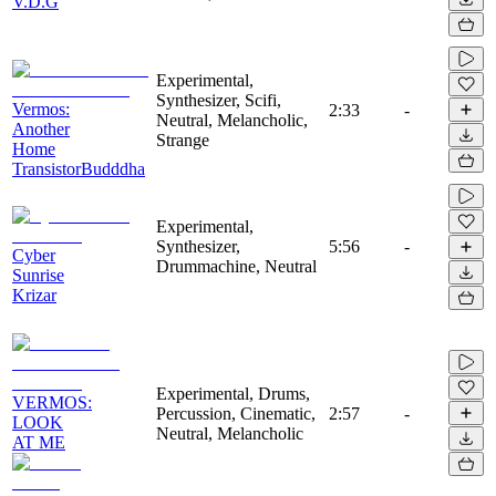
V.D.G
Experimental,
Synthesizer, Scifi,
Vermos:
2:33
-
Neutral, Melancholic,
Another
Strange
Home
TransistorBudddha
Experimental,
Synthesizer,
5:56
-
Cyber
Drummachine, Neutral
Sunrise
Krizar
Experimental, Drums,
VERMOS:
Percussion, Cinematic,
2:57
-
LOOK
Neutral, Melancholic
AT ME