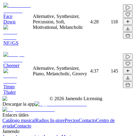
Face
Alternative, Synthesizer,
Down
Percussion, Soft,
4:28
118
Motivational, Melancholic
NF//GS
Cheeper
Alternative, Synthesizer,
4:37
145
Piano, Melancholic, Groovy
Timm
Thaler
©
2026
Jamendo Licensing
Descargar la app
Enlaces útiles
Catálogo musical
Radios In-store
Precios
Contacto
Centro de
ayuda
Contacto
Jamendo