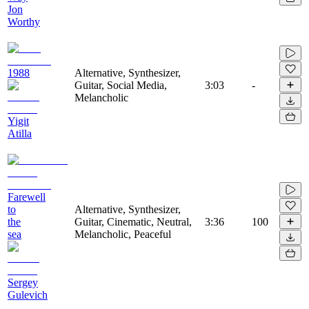
Jon
Worthy
1988
Alternative, Synthesizer,
Guitar, Social Media,
3:03
-
Melancholic
Yigit
Atilla
Farewell
to
Alternative, Synthesizer,
the
Guitar, Cinematic, Neutral,
3:36
100
sea
Melancholic, Peaceful
Sergey
Gulevich