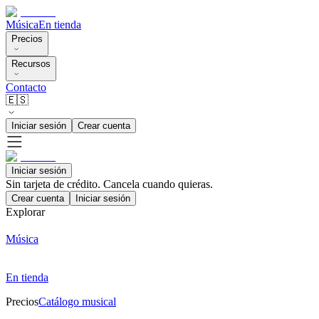
Música
En tienda
Precios
Recursos
Contacto
🇪🇸
Iniciar sesión
Crear cuenta
Iniciar sesión
Sin tarjeta de crédito. Cancela cuando quieras.
Crear cuenta
Iniciar sesión
Explorar
Música
En tienda
Precios
Catálogo musical