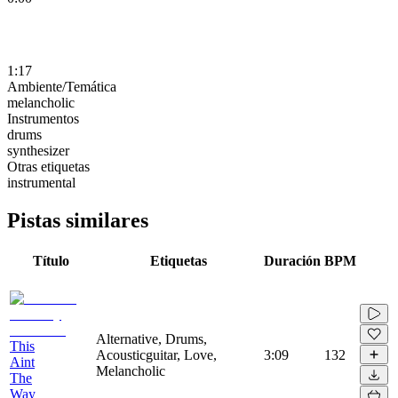
1:17
Ambiente/Temática
melancholic
Instrumentos
drums
synthesizer
Otras etiquetas
instrumental
Pistas similares
Título
Etiquetas
Duración
BPM
Alternative, Drums,
This
Acousticguitar, Love,
3:09
132
Aint
Melancholic
The
Way