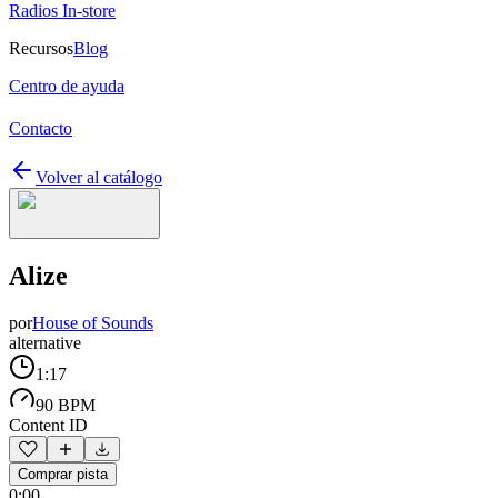
Radios In-store
Recursos
Blog
Centro de ayuda
Contacto
Volver al catálogo
Alize
por
House of Sounds
alternative
1:17
90 BPM
Content ID
Comprar pista
0:00