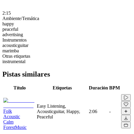
2:15
Ambiente/Temática
happy
peaceful
advertising
Instrumentos
acousticguitar
marimba
Otras etiquetas
instrumental
Pistas similares
Título
Etiquetas
Duración
BPM
Easy Listening,
Folk
Acousticguitar, Happy,
2:06
-
Acoustic
Peaceful
Calm
ForestMusic