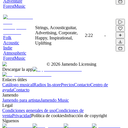
Adventure
ForestMusic
Strings, Acousticguitar,
Advertising, Corporate,
2:22
-
Folk
Happy, Inspirational,
Acoustic
Uplifting
Indie
Atmospheric
ForestMusic
©
2026
Jamendo Licensing
Descargar la app
Enlaces útiles
Catálogo musical
Radios In-store
Precios
Contacto
Centro de
ayuda
Contacto
Jamendo
Jamendo para artistas
Jamendo Music
Legal
Condiciones generales de uso
Condiciones de
venta
Privacidad
Política de cookies
Infracción de copyright
Síguenos