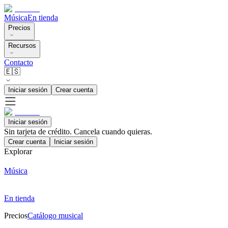
Música
En tienda
Precios
Recursos
Contacto
🇪🇸
Iniciar sesión
Crear cuenta
Iniciar sesión
Sin tarjeta de crédito. Cancela cuando quieras.
Crear cuenta
Iniciar sesión
Explorar
Música
En tienda
Precios
Catálogo musical