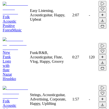
Easy Listening,
Acousticguitar, Happy,
2:07
-
Folk
Upbeat
Acoustic
Positive
ForestMusic
New
Funk/R&B,
Funk
Acousticguitar, Flute,
0:27
120
Logo
Vlog, Happy, Groovy
with
flute
Nazar
Hrushko
Strings, Acousticguitar,
Advertising, Corporate,
1:57
-
Folk
Happy, Uplifting
Acoustic