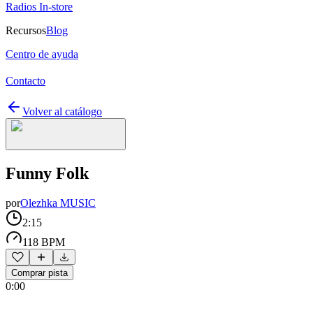
Radios In-store
Recursos
Blog
Centro de ayuda
Contacto
Volver al catálogo
Funny Folk
por
Olezhka MUSIC
2:15
118 BPM
Comprar pista
0:00