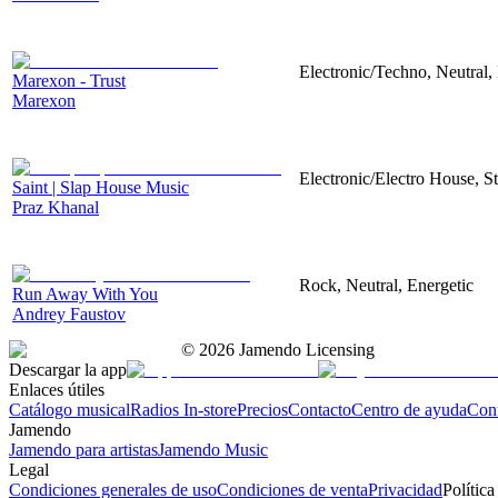
Electronic/Techno, Neutral,
Marexon - Trust
Marexon
Electronic/Electro House, S
Saint | Slap House Music
Praz Khanal
Rock, Neutral, Energetic
Run Away With You
Andrey Faustov
©
2026
Jamendo Licensing
Descargar la app
Enlaces útiles
Catálogo musical
Radios In-store
Precios
Contacto
Centro de ayuda
Con
Jamendo
Jamendo para artistas
Jamendo Music
Legal
Condiciones generales de uso
Condiciones de venta
Privacidad
Política