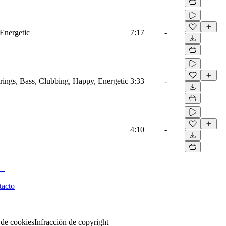
 Energetic
7:17
-
trings, Bass, Clubbing, Happy, Energetic
3:33
-
4:10
-
tacto
 de cookies
Infracción de copyright