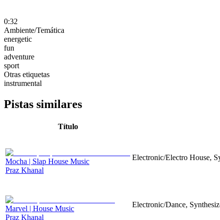
0:32
Ambiente/Temática
energetic
fun
adventure
sport
Otras etiquetas
instrumental
Pistas similares
Título
Electronic/Electro House, S
Mocha | Slap House Music
Praz Khanal
Electronic/Dance, Synthesiz
Marvel | House Music
Praz Khanal