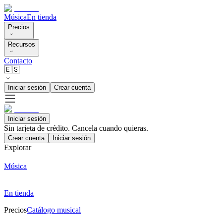
Música
En tienda
Precios
Recursos
Contacto
🇪🇸
Iniciar sesión
Crear cuenta
Iniciar sesión
Sin tarjeta de crédito. Cancela cuando quieras.
Crear cuenta
Iniciar sesión
Explorar
Música
En tienda
Precios
Catálogo musical