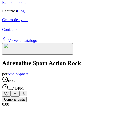
Radios In-store
Recursos
Blog
Centro de ayuda
Contacto
Volver al catálogo
Adrenaline Sport Action Rock
por
AudioSphere
0:32
117 BPM
Comprar pista
0:00