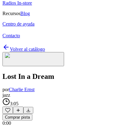
Radios In-store
Recursos
Blog
Centro de ayuda
Contacto
Volver al catálogo
Lost In a Dream
por
Charlie Ernst
jazz
3:05
Comprar pista
0:00