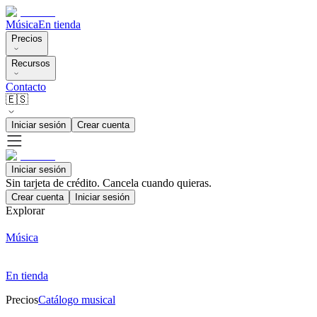
Música
En tienda
Precios
Recursos
Contacto
🇪🇸
Iniciar sesión
Crear cuenta
Iniciar sesión
Sin tarjeta de crédito. Cancela cuando quieras.
Crear cuenta
Iniciar sesión
Explorar
Música
En tienda
Precios
Catálogo musical