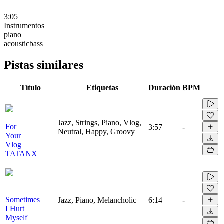
3:05
Instrumentos
piano
acousticbass
Pistas similares
Título
Etiquetas
Duración
BPM
Jazz, Strings, Piano, Vlog,
For
3:57
-
Neutral, Happy, Groovy
Your
Vlog
TATANX
Sometimes
Jazz, Piano, Melancholic
6:14
-
I Hurt
Myself