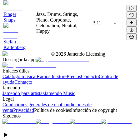
Finger
Jazz, Drums, Strings,
Snaps
Piano, Corporate,
3:11
-
Celebration, Neutral,
Happy
Stefan
Kartenberg
©
2026
Jamendo Licensing
Descargar la app
Enlaces útiles
Catálogo musical
Radios In-store
Precios
Contacto
Centro de
ayuda
Contacto
Jamendo
Jamendo para artistas
Jamendo Music
Legal
Condiciones generales de uso
Condiciones de
venta
Privacidad
Política de cookies
Infracción de copyright
Síguenos