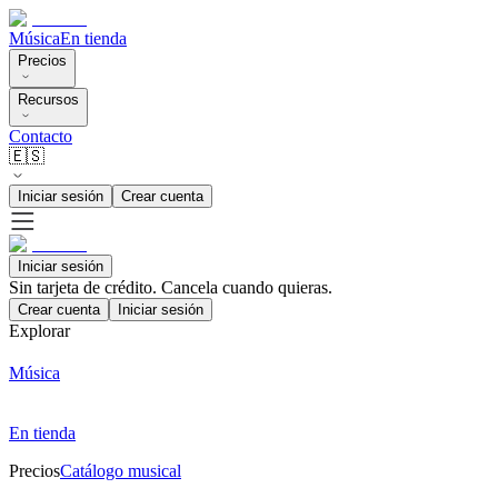
Música
En tienda
Precios
Recursos
Contacto
🇪🇸
Iniciar sesión
Crear cuenta
Iniciar sesión
Sin tarjeta de crédito. Cancela cuando quieras.
Crear cuenta
Iniciar sesión
Explorar
Música
En tienda
Precios
Catálogo musical