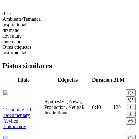
0:25
Ambiente/Temática
inspirational
dramatic
adventure
cinematic
Otras etiquetas
instrumental
Pistas similares
Título
Etiquetas
Duración
BPM
Synthesizer, News,
Production, Neutral,
0:40
120
Technological
Inspirational
Documentary
Yevhen
Lokhmatov