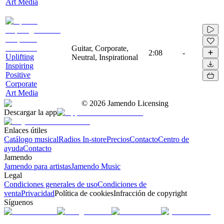
Art Media
Guitar, Corporate,
2:08
-
Uplifting
Neutral, Inspirational
Inspiring
Positive
Corporate
Art Media
©
2026
Jamendo Licensing
Descargar la app
Enlaces útiles
Catálogo musical
Radios In-store
Precios
Contacto
Centro de
ayuda
Contacto
Jamendo
Jamendo para artistas
Jamendo Music
Legal
Condiciones generales de uso
Condiciones de
venta
Privacidad
Política de cookies
Infracción de copyright
Síguenos