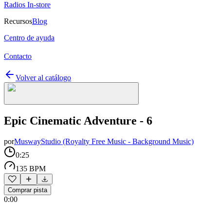
Radios In-store
Recursos
Blog
Centro de ayuda
Contacto
Volver al catálogo
Epic Cinematic Adventure - 6
por
MuswayStudio (Royalty Free Music - Background Music)
0:25
135 BPM
Comprar pista
0:00