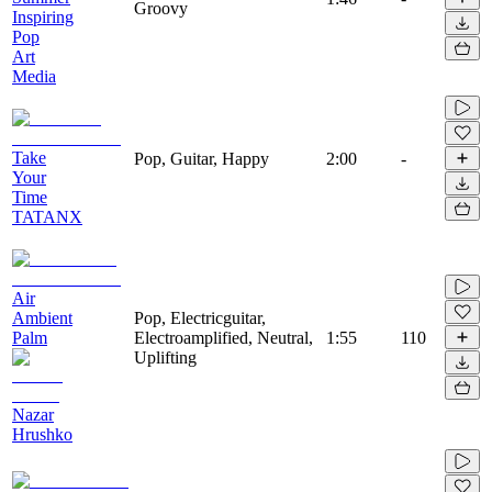
Groovy
Inspiring
Pop
Art
Media
Take
Pop, Guitar, Happy
2:00
-
Your
Time
TATANX
Air
Ambient
Pop, Electricguitar,
Palm
Electroamplified, Neutral,
1:55
110
Uplifting
Nazar
Hrushko