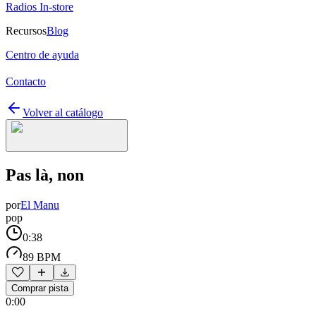
Radios In-store
Recursos
Blog
Centro de ayuda
Contacto
Volver al catálogo
Pas là, non
por
El Manu
pop
0:38
89 BPM
Comprar pista
0:00