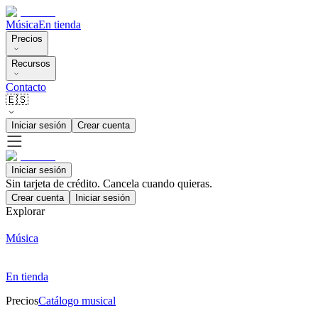
Música
En tienda
Precios
Recursos
Contacto
🇪🇸
Iniciar sesión
Crear cuenta
Iniciar sesión
Sin tarjeta de crédito. Cancela cuando quieras.
Crear cuenta
Iniciar sesión
Explorar
Música
En tienda
Precios
Catálogo musical