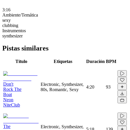
3:16
Ambiente/Temática
sexy
clubbing
Instrumentos
synthesizer
Pistas similares
Título
Etiquetas
Duración
BPM
Don't
Electronic, Synthesizer,
4:20
93
Rock The
80s, Romantic, Sexy
Boat
Neon
NiteClub
The
Electronic, Synthesizer,
5:18
139