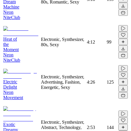
Dream
80s, Romantic, Sexy
Machine
Neon
NiteClub
Heat of
Electronic, Synthesizer,
4:12
99
the
80s, Sexy
Moment
Neon
NiteClub
Electronic, Synthesizer,
Electric
Advertising, Fashion,
4:26
125
Delight
Energetic, Sexy
Neon
Movement
Electronic, Synthesizer,
Exotic
Abstract, Technology,
2:53
144
Dreamy