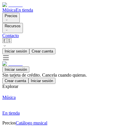
Música
En tienda
Precios
Recursos
Contacto
🇪🇸
Iniciar sesión
Crear cuenta
Iniciar sesión
Sin tarjeta de crédito. Cancela cuando quieras.
Crear cuenta
Iniciar sesión
Explorar
Música
En tienda
Precios
Catálogo musical