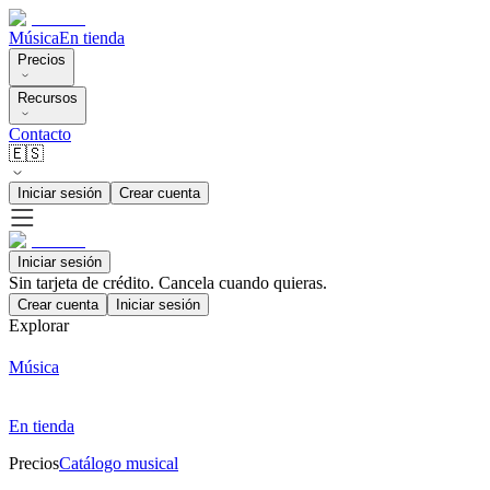
Música
En tienda
Precios
Recursos
Contacto
🇪🇸
Iniciar sesión
Crear cuenta
Iniciar sesión
Sin tarjeta de crédito. Cancela cuando quieras.
Crear cuenta
Iniciar sesión
Explorar
Música
En tienda
Precios
Catálogo musical