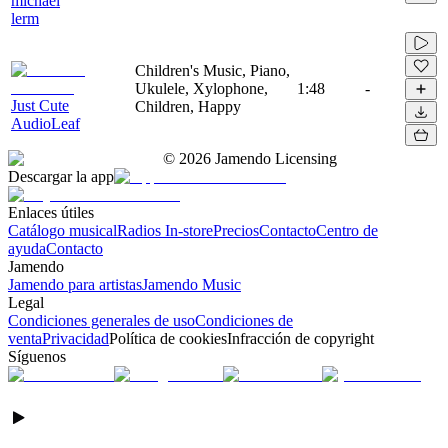
michael
lerm
Children's Music, Piano,
Ukulele, Xylophone,
1:48
-
Just Cute
Children, Happy
AudioLeaf
©
2026
Jamendo Licensing
Descargar la app
Enlaces útiles
Catálogo musical
Radios In-store
Precios
Contacto
Centro de
ayuda
Contacto
Jamendo
Jamendo para artistas
Jamendo Music
Legal
Condiciones generales de uso
Condiciones de
venta
Privacidad
Política de cookies
Infracción de copyright
Síguenos