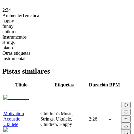
2:34
Ambiente/Temática
happy
funny
children
Instrumentos
strings
piano
Otras etiquetas
instrumental
Pistas similares
Título
Etiquetas
Duración
BPM
Motivation
Children's Music,
Acoustic
Strings, Ukulele,
2:26
-
Ukulele
Children, Happy