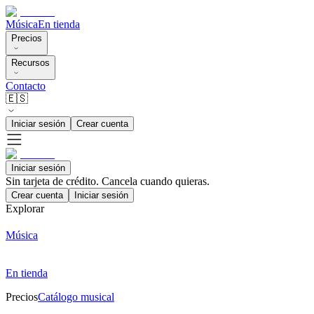
Música
En tienda
Precios
Recursos
Contacto
🇪🇸
Iniciar sesión
Crear cuenta
Iniciar sesión
Sin tarjeta de crédito. Cancela cuando quieras.
Crear cuenta
Iniciar sesión
Explorar
Música
En tienda
Precios
Catálogo musical