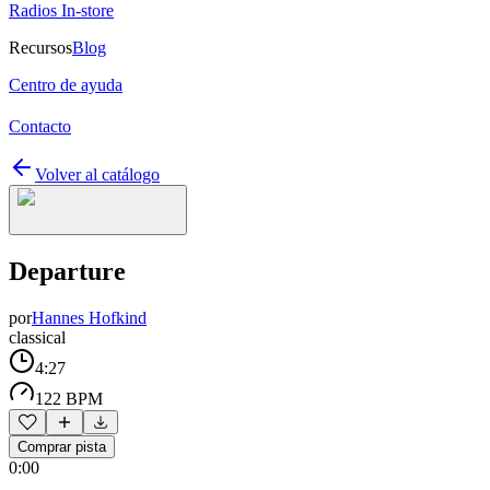
Radios In-store
Recursos
Blog
Centro de ayuda
Contacto
Volver al catálogo
Departure
por
Hannes Hofkind
classical
4:27
122 BPM
Comprar pista
0:00