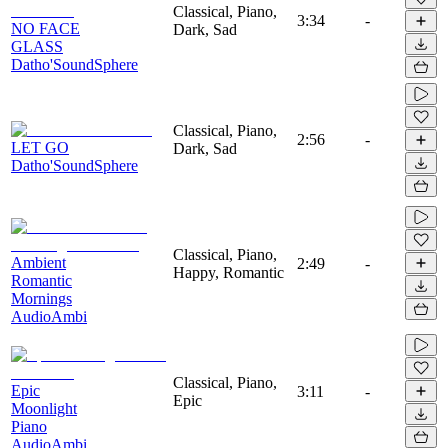
Classical, Piano,
3:34
-
NO FACE
Dark, Sad
GLASS
Datho'SoundSphere
Classical, Piano,
2:56
-
LET GO
Dark, Sad
Datho'SoundSphere
Classical, Piano,
Ambient
2:49
-
Happy, Romantic
Romantic
Mornings
AudioAmbi
Classical, Piano,
Epic
3:11
-
Epic
Moonlight
Piano
AudioAmbi