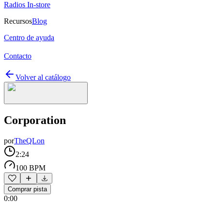
Radios In-store
Recursos
Blog
Centro de ayuda
Contacto
Volver al catálogo
Corporation
por
TheQLon
2:24
100 BPM
Comprar pista
0:00