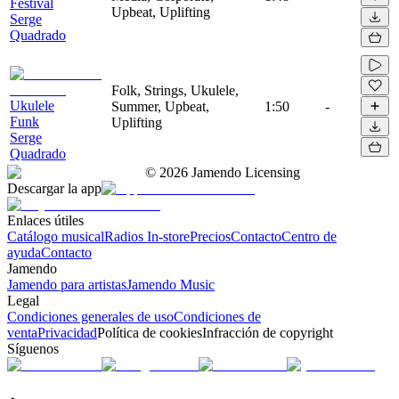
Festival
Upbeat, Uplifting
Serge
Quadrado
Folk, Strings, Ukulele,
Ukulele
Summer, Upbeat,
1:50
-
Funk
Uplifting
Serge
Quadrado
©
2026
Jamendo Licensing
Descargar la app
Enlaces útiles
Catálogo musical
Radios In-store
Precios
Contacto
Centro de
ayuda
Contacto
Jamendo
Jamendo para artistas
Jamendo Music
Legal
Condiciones generales de uso
Condiciones de
venta
Privacidad
Política de cookies
Infracción de copyright
Síguenos