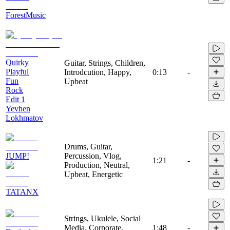
ForestMusic
Quirky
Guitar, Strings, Children,
Playful
Introdcution, Happy,
0:13
-
Fun
Upbeat
Rock
Edit 1
Yevhen
Lokhmatov
Drums, Guitar,
JUMP!
Percussion, Vlog,
1:21
-
Production, Neutral,
Upbeat, Energetic
TATANX
Strings, Ukulele, Social
Media, Corporate,
1:48
-