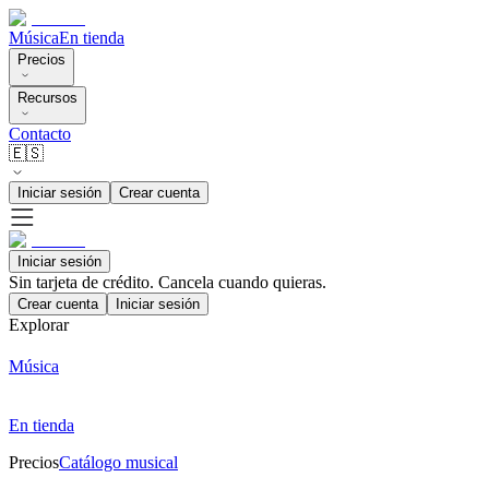
Música
En tienda
Precios
Recursos
Contacto
🇪🇸
Iniciar sesión
Crear cuenta
Iniciar sesión
Sin tarjeta de crédito. Cancela cuando quieras.
Crear cuenta
Iniciar sesión
Explorar
Música
En tienda
Precios
Catálogo musical