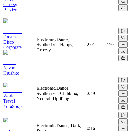
Chrissy
Blazier
Dream
Electronic/Dance,
Disco
Synthesizer, Happy,
2:01
120
Corporate
Groovy
Nazar
Hrushko
Electronic/Dance,
Synthesizer, Clubbing,
2:49
-
World
Neutral, Uplifting
Travel
YuraSoop
Electronic/Dance, Dark,
0:16
-
hard
Sexy