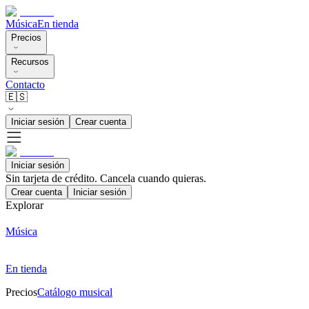
Música
En tienda
Precios
Recursos
Contacto
🇪🇸
Iniciar sesión
Crear cuenta
Iniciar sesión
Sin tarjeta de crédito. Cancela cuando quieras.
Crear cuenta
Iniciar sesión
Explorar
Música
En tienda
Precios
Catálogo musical