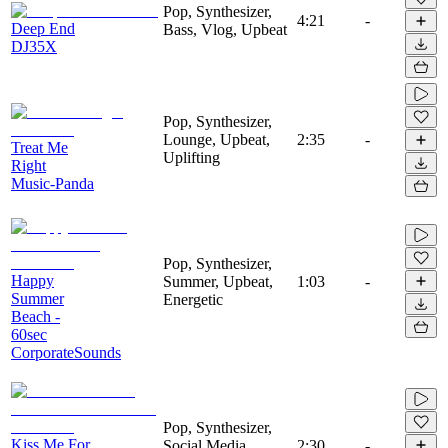
Pop, Synthesizer,
4:21
-
Deep End
Bass, Vlog, Upbeat
DJ35X
Pop, Synthesizer,
Lounge, Upbeat,
2:35
-
Treat Me
Uplifting
Right
Music-Panda
Pop, Synthesizer,
Happy
Summer, Upbeat,
1:03
-
Summer
Energetic
Beach -
60sec
CorporateSounds
Pop, Synthesizer,
Kiss Me For
Social Media,
2:30
-