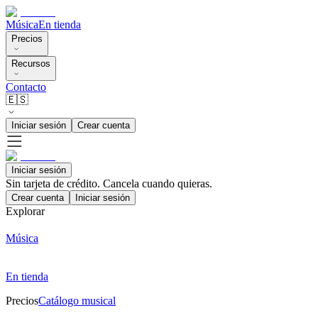
Música
En tienda
Precios
Recursos
Contacto
🇪🇸
Iniciar sesión
Crear cuenta
Iniciar sesión
Sin tarjeta de crédito. Cancela cuando quieras.
Crear cuenta
Iniciar sesión
Explorar
Música
En tienda
Precios
Catálogo musical