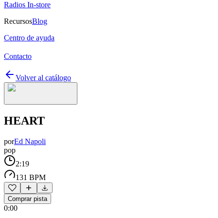
Radios In-store
Recursos
Blog
Centro de ayuda
Contacto
Volver al catálogo
HEART
por
Ed Napoli
pop
2:19
131 BPM
Comprar pista
0:00