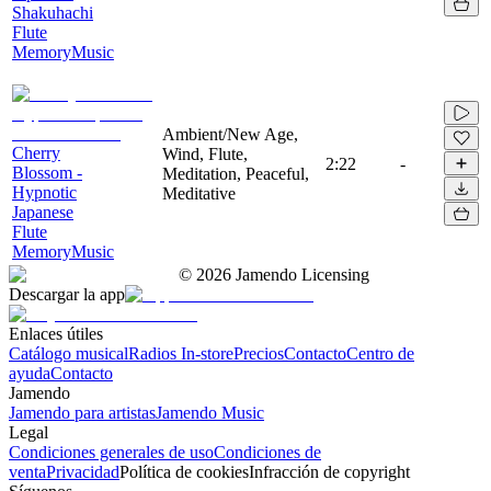
Shakuhachi
Flute
MemoryMusic
Ambient/New Age,
Cherry
Wind, Flute,
2:22
-
Blossom -
Meditation, Peaceful,
Hypnotic
Meditative
Japanese
Flute
MemoryMusic
©
2026
Jamendo Licensing
Descargar la app
Enlaces útiles
Catálogo musical
Radios In-store
Precios
Contacto
Centro de
ayuda
Contacto
Jamendo
Jamendo para artistas
Jamendo Music
Legal
Condiciones generales de uso
Condiciones de
venta
Privacidad
Política de cookies
Infracción de copyright