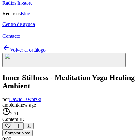
Radios In-store
Recursos
Blog
Centro de ayuda
Contacto
Volver al catálogo
Inner Stillness - Meditation Yoga Healing
Ambient
por
Dawid Jaworski
ambient/new age
2:51
Content ID
Comprar pista
0:00