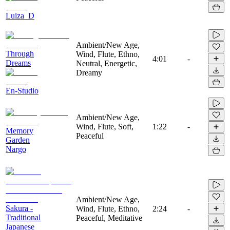
Luiza_D
Ambient/New Age,
Through
Wind, Flute, Ethno,
4:01
-
Dreams
Neutral, Energetic,
Dreamy
En-Studio
Ambient/New Age,
Wind, Flute, Soft,
1:22
-
Memory
Peaceful
Garden
Nargo
Ambient/New Age,
Sakura -
Wind, Flute, Ethno,
2:24
-
Traditional
Peaceful, Meditative
Japanese