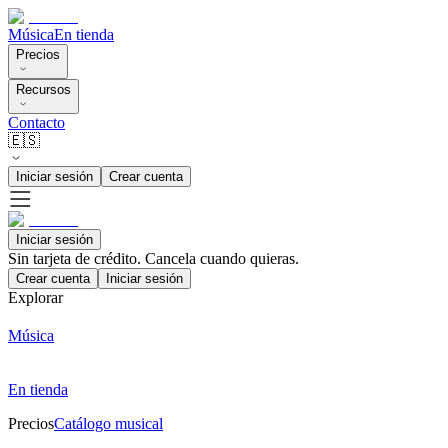
Música
En tienda
Precios
Recursos
Contacto
🇪🇸
Iniciar sesión
Crear cuenta
Iniciar sesión
Sin tarjeta de crédito. Cancela cuando quieras.
Crear cuenta
Iniciar sesión
Explorar
Música
En tienda
Precios
Catálogo musical