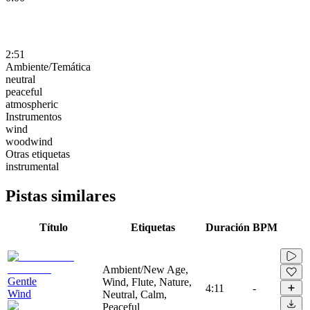
2:51
Ambiente/Temática
neutral
peaceful
atmospheric
Instrumentos
wind
woodwind
Otras etiquetas
instrumental
Pistas similares
Título
Etiquetas
Duración
BPM
Ambient/New Age,
Gentle
Wind, Flute, Nature,
4:11
-
Wind
Neutral, Calm,
Peaceful