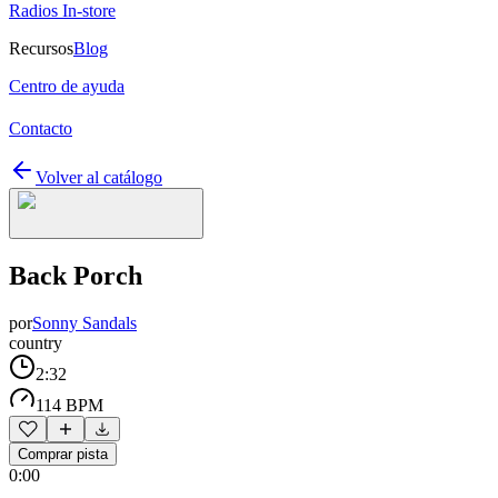
Radios In-store
Recursos
Blog
Centro de ayuda
Contacto
Volver al catálogo
Back Porch
por
Sonny Sandals
country
2:32
114 BPM
Comprar pista
0:00