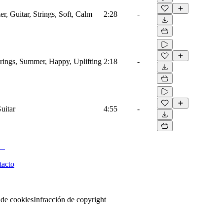
r, Guitar, Strings, Soft, Calm
2:28
-
trings, Summer, Happy, Uplifting
2:18
-
uitar
4:55
-
tacto
 de cookies
Infracción de copyright