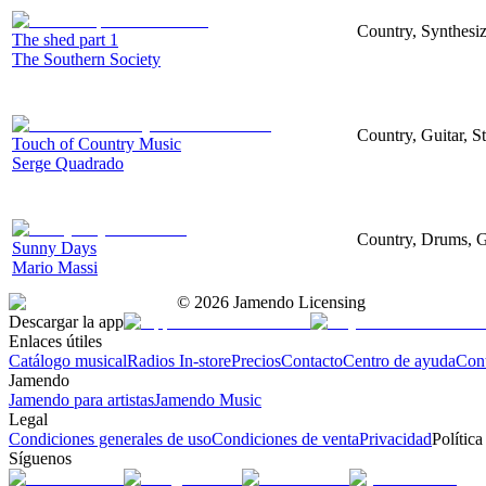
Country, Synthesize
The shed part 1
The Southern Society
Country, Guitar, S
Touch of Country Music
Serge Quadrado
Country, Drums, G
Sunny Days
Mario Massi
©
2026
Jamendo Licensing
Descargar la app
Enlaces útiles
Catálogo musical
Radios In-store
Precios
Contacto
Centro de ayuda
Con
Jamendo
Jamendo para artistas
Jamendo Music
Legal
Condiciones generales de uso
Condiciones de venta
Privacidad
Política
Síguenos