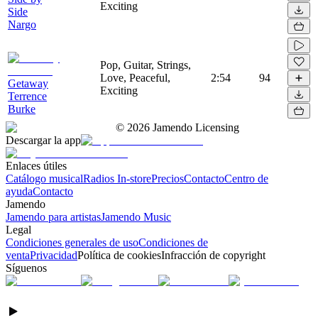
Exciting
Side
Nargo
Pop, Guitar, Strings,
Love, Peaceful,
2:54
94
Getaway
Exciting
Terrence
Burke
©
2026
Jamendo Licensing
Descargar la app
Enlaces útiles
Catálogo musical
Radios In-store
Precios
Contacto
Centro de
ayuda
Contacto
Jamendo
Jamendo para artistas
Jamendo Music
Legal
Condiciones generales de uso
Condiciones de
venta
Privacidad
Política de cookies
Infracción de copyright
Síguenos