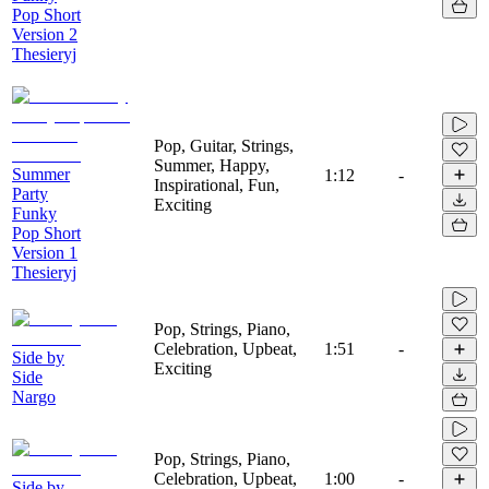
Pop Short
Version 2
Thesieryj
Pop, Guitar, Strings,
Summer, Happy,
Summer
1:12
-
Inspirational, Fun,
Party
Exciting
Funky
Pop Short
Version 1
Thesieryj
Pop, Strings, Piano,
Celebration, Upbeat,
1:51
-
Side by
Exciting
Side
Nargo
Pop, Strings, Piano,
Celebration, Upbeat,
1:00
-
Side by