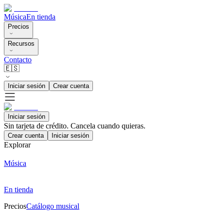
Música
En tienda
Precios
Recursos
Contacto
🇪🇸
Iniciar sesión
Crear cuenta
Iniciar sesión
Sin tarjeta de crédito. Cancela cuando quieras.
Crear cuenta
Iniciar sesión
Explorar
Música
En tienda
Precios
Catálogo musical