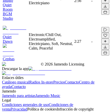
Indigo
2:56
-
Electricpiano
Quiet
Room
BGM
Studio
Electronic/Chill Out,
Quiet
Electroamplified,
Dawn
2:27
-
Electricpiano, Soft, Neutral,
Calm, Peaceful
Cephas
©
2026
Jamendo Licensing
Descargar la app
Enlaces útiles
Catálogo musical
Radios In-store
Precios
Contacto
Centro de
ayuda
Contacto
Jamendo
Jamendo para artistas
Jamendo Music
Legal
Condiciones generales de uso
Condiciones de
venta
Privacidad
Política de cookies
Infracción de copyright