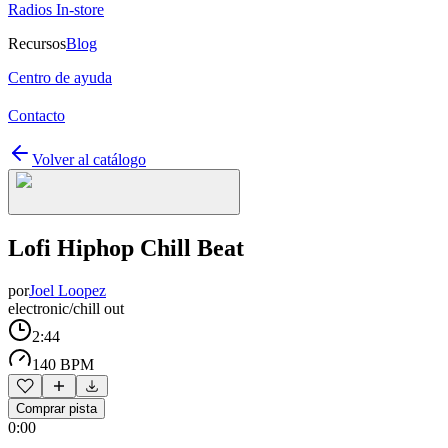
Radios In-store
Recursos
Blog
Centro de ayuda
Contacto
Volver al catálogo
Lofi Hiphop Chill Beat
por
Joel Loopez
electronic/chill out
2:44
140 BPM
Comprar pista
0:00