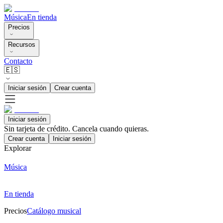
Música
En tienda
Precios
Recursos
Contacto
🇪🇸
Iniciar sesión
Crear cuenta
Iniciar sesión
Sin tarjeta de crédito. Cancela cuando quieras.
Crear cuenta
Iniciar sesión
Explorar
Música
En tienda
Precios
Catálogo musical