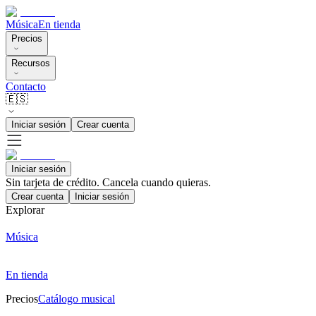
Música
En tienda
Precios
Recursos
Contacto
🇪🇸
Iniciar sesión
Crear cuenta
Iniciar sesión
Sin tarjeta de crédito. Cancela cuando quieras.
Crear cuenta
Iniciar sesión
Explorar
Música
En tienda
Precios
Catálogo musical