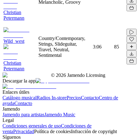
Melancholic, Groovy
Christian
Petermann
Country/Contemporary,
Wild_west
Strings, Slideguitar,
3:06
85
Travel, Neutral,
Sentimental
Christian
Petermann
©
2026
Jamendo Licensing
Descargar la app
Enlaces útiles
Catálogo musical
Radios In-store
Precios
Contacto
Centro de
ayuda
Contacto
Jamendo
Jamendo para artistas
Jamendo Music
Legal
Condiciones generales de uso
Condiciones de
venta
Privacidad
Política de cookies
Infracción de copyright
Síguenos