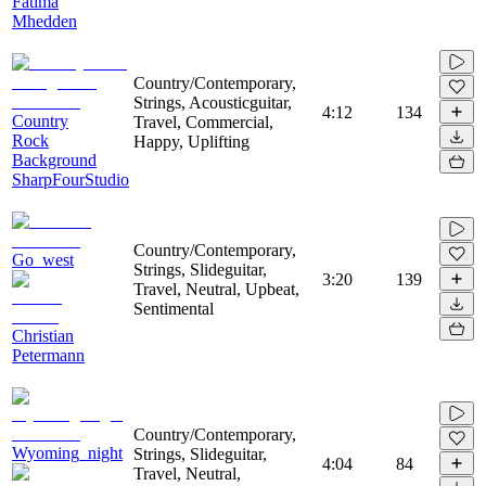
Fatima
Mhedden
Country/Contemporary,
Strings, Acousticguitar,
4:12
134
Country
Travel, Commercial,
Rock
Happy, Uplifting
Background
SharpFourStudio
Country/Contemporary,
Go_west
Strings, Slideguitar,
3:20
139
Travel, Neutral, Upbeat,
Sentimental
Christian
Petermann
Country/Contemporary,
Wyoming_night
Strings, Slideguitar,
4:04
84
Travel, Neutral,