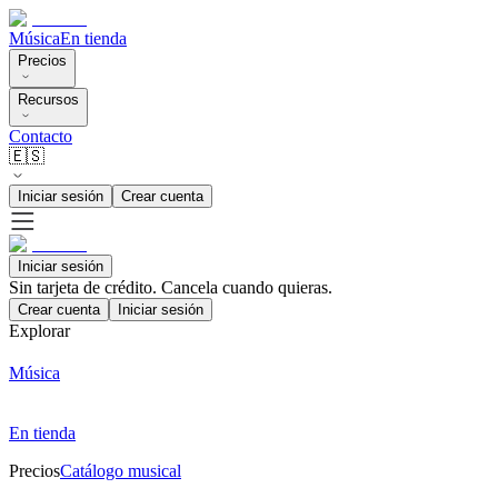
Música
En tienda
Precios
Recursos
Contacto
🇪🇸
Iniciar sesión
Crear cuenta
Iniciar sesión
Sin tarjeta de crédito. Cancela cuando quieras.
Crear cuenta
Iniciar sesión
Explorar
Música
En tienda
Precios
Catálogo musical