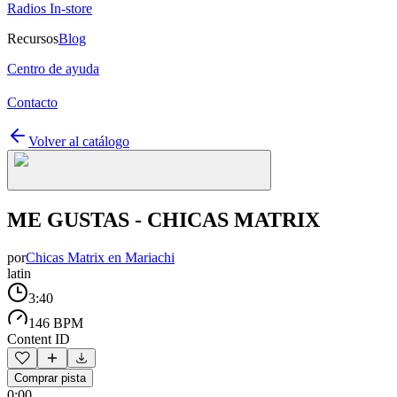
Radios In-store
Recursos
Blog
Centro de ayuda
Contacto
Volver al catálogo
ME GUSTAS - CHICAS MATRIX
por
Chicas Matrix en Mariachi
latin
3:40
146 BPM
Content ID
Comprar pista
0:00