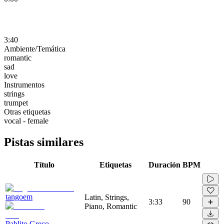
3:40
Ambiente/Temática
romantic
sad
love
Instrumentos
strings
trumpet
Otras etiquetas
vocal - female
Pistas similares
Título
Etiquetas
Duración
BPM
tangoem
Latin, Strings,
3:33
90
Piano, Romantic
Pablito Greco