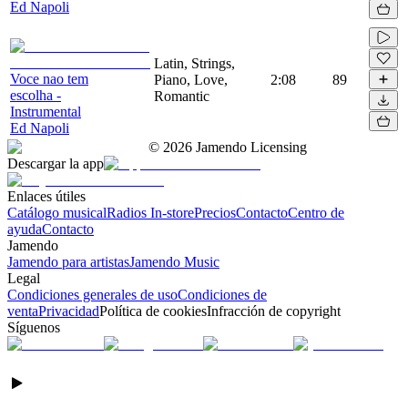
Ed Napoli
Latin, Strings,
Voce nao tem
Piano, Love,
2:08
89
escolha -
Romantic
Instrumental
Ed Napoli
©
2026
Jamendo Licensing
Descargar la app
Enlaces útiles
Catálogo musical
Radios In-store
Precios
Contacto
Centro de
ayuda
Contacto
Jamendo
Jamendo para artistas
Jamendo Music
Legal
Condiciones generales de uso
Condiciones de
venta
Privacidad
Política de cookies
Infracción de copyright
Síguenos