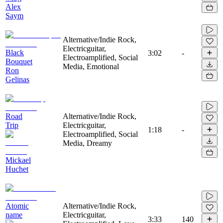
Alex
Saym
Alternative/Indie Rock,
Electricguitar,
Black
3:02
-
Electroamplified, Social
Bouquet
Media, Emotional
Ron
Gelinas
Road
Alternative/Indie Rock,
Trip
Electricguitar,
1:18
-
Electroamplified, Social
Media, Dreamy
Mickael
Huchet
Atomic
Alternative/Indie Rock,
name
Electricguitar,
3:33
140