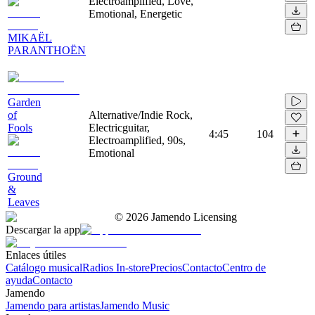
Electroamplified, Love,
Emotional, Energetic
MIKAËL
PARANTHOËN
Garden
of
Alternative/Indie Rock,
Fools
Electricguitar,
4:45
104
Electroamplified, 90s,
Emotional
Ground
&
Leaves
©
2026
Jamendo Licensing
Descargar la app
Enlaces útiles
Catálogo musical
Radios In-store
Precios
Contacto
Centro de
ayuda
Contacto
Jamendo
Jamendo para artistas
Jamendo Music