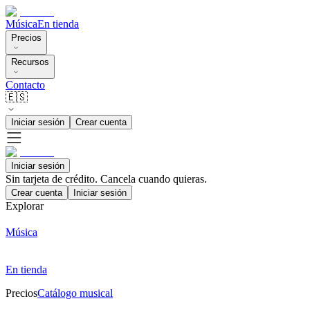
Música
En tienda
Precios
Recursos
Contacto
🇪🇸
Iniciar sesión
Crear cuenta
Iniciar sesión
Sin tarjeta de crédito. Cancela cuando quieras.
Crear cuenta
Iniciar sesión
Explorar
Música
En tienda
Precios
Catálogo musical