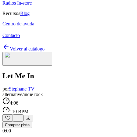
Radios In-store
Recursos
Blog
Centro de ayuda
Contacto
Volver al catálogo
Let Me In
por
Stephane TV
alternative/indie rock
4:06
110 BPM
Comprar pista
0:00