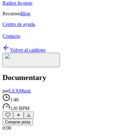
Radios In-store
Recursos
Blog
Centro de ayuda
Contacto
Volver al catálogo
Documentary
por
LEXMusic
1:46
120 BPM
Comprar pista
0:00