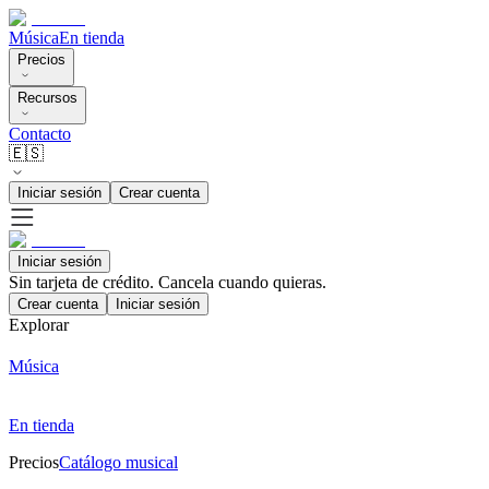
Música
En tienda
Precios
Recursos
Contacto
🇪🇸
Iniciar sesión
Crear cuenta
Iniciar sesión
Sin tarjeta de crédito. Cancela cuando quieras.
Crear cuenta
Iniciar sesión
Explorar
Música
En tienda
Precios
Catálogo musical