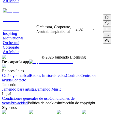
Art Media
Orchestra, Corporate,
2:02
-
Neutral, Inspirational
Inspiring
Motivational
Orchestral
Corporate
Art Media
©
2026
Jamendo Licensing
Descargar la app
Enlaces útiles
Catálogo musical
Radios In-store
Precios
Contacto
Centro de
ayuda
Contacto
Jamendo
Jamendo para artistas
Jamendo Music
Legal
Condiciones generales de uso
Condiciones de
venta
Privacidad
Política de cookies
Infracción de copyright
Síguenos