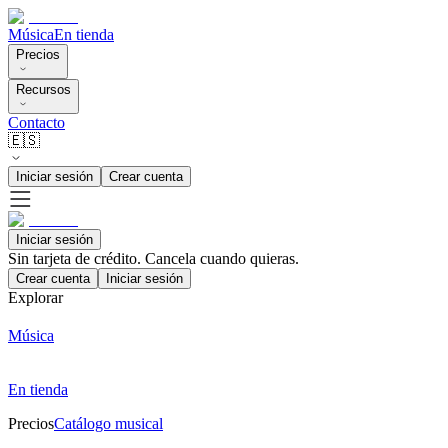
Música
En tienda
Precios
Recursos
Contacto
🇪🇸
Iniciar sesión
Crear cuenta
Iniciar sesión
Sin tarjeta de crédito. Cancela cuando quieras.
Crear cuenta
Iniciar sesión
Explorar
Música
En tienda
Precios
Catálogo musical