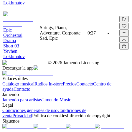
Lokhmatov
Strings, Piano,
Epic
Adventure, Corporate,
0:27
-
Orchestral
Sad, Epic
Drama
Short 03
Yevhen
Lokhmatov
©
2026
Jamendo Licensing
Descargar la app
Enlaces útiles
Catálogo musical
Radios In-store
Precios
Contacto
Centro de
ayuda
Contacto
Jamendo
Jamendo para artistas
Jamendo Music
Legal
Condiciones generales de uso
Condiciones de
venta
Privacidad
Política de cookies
Infracción de copyright
Síguenos