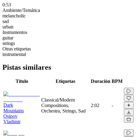
0:53
Ambiente/Temática
melancholic
sad
urban
Instrumentos
guitar
strings
Otras etiquetas
instrumental
Pistas similares
Título
Etiquetas
Duración
BPM
Classical/Modern
Dark
Compositions,
2:02
-
Mountains
Orchestra, Strings, Sad
Osipov
Vladimir