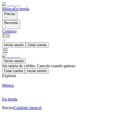
Música
En tienda
Precios
Recursos
Contacto
🇪🇸
Iniciar sesión
Crear cuenta
Iniciar sesión
Sin tarjeta de crédito. Cancela cuando quieras.
Crear cuenta
Iniciar sesión
Explorar
Música
En tienda
Precios
Catálogo musical