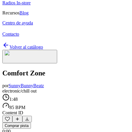
Radios In-store
Recursos
Blog
Centro de ayuda
Contacto
Volver al catálogo
Comfort Zone
por
SunnyBunnyBeatz
electronic/chill out
1:48
85 BPM
Content ID
Comprar pista
0:00