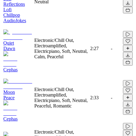
Neutral
Reflections
Lofi
Chillpop
AudioJokes
Electronic/Chill Out,
Quiet
Electroamplified,
Dawn
2:27
-
Electricpiano, Soft, Neutral,
Calm, Peaceful
Cephas
Electronic/Chill Out,
Moon
Electroamplified,
Peace
2:33
-
Electricpiano, Soft, Neutral,
Peaceful, Romantic
Cephas
Electronic/Chill Out,