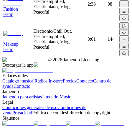
Electroamplified,
2:38
88
Electricpiano, Vlog,
Fashion
Peaceful
lesfm
Electronic/Chill Out,
Electroamplified,
3:01
144
Electricpiano, Vlog,
Makeup
Peaceful
lesfm
©
2026
Jamendo Licensing
Descargar la app
Enlaces útiles
Catálogo musical
Radios In-store
Precios
Contacto
Centro de
ayuda
Contacto
Jamendo
Jamendo para artistas
Jamendo Music
Legal
Condiciones generales de uso
Condiciones de
venta
Privacidad
Política de cookies
Infracción de copyright
Síguenos