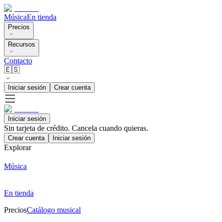
Música
En tienda
Precios
Recursos
Contacto
🇪🇸
Iniciar sesión
Crear cuenta
Iniciar sesión
Sin tarjeta de crédito. Cancela cuando quieras.
Crear cuenta
Iniciar sesión
Explorar
Música
En tienda
Precios
Catálogo musical