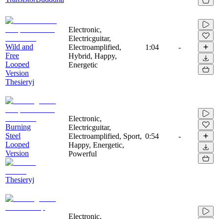
Electronic,
Electricguitar,
Wild and
Electroamplified,
1:04
-
Free
Hybrid, Happy,
Looped
Energetic
Version
Thesieryj
Electronic,
Burning
Electricguitar,
Steel
Electroamplified, Sport,
0:54
-
Looped
Happy, Energetic,
Version
Powerful
Thesieryj
Electronic,