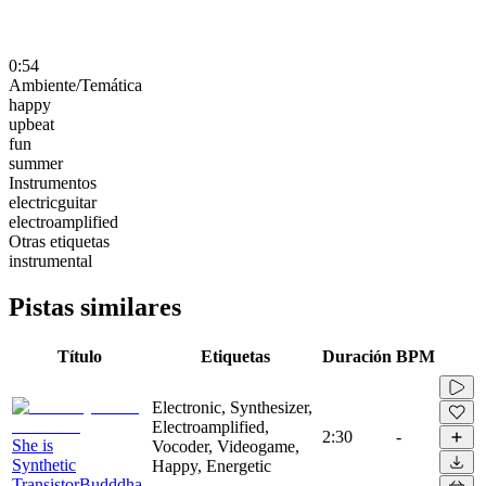
0:54
Ambiente/Temática
happy
upbeat
fun
summer
Instrumentos
electricguitar
electroamplified
Otras etiquetas
instrumental
Pistas similares
Título
Etiquetas
Duración
BPM
Electronic, Synthesizer,
Electroamplified,
2:30
-
She is
Vocoder, Videogame,
Synthetic
Happy, Energetic
TransistorBudddha