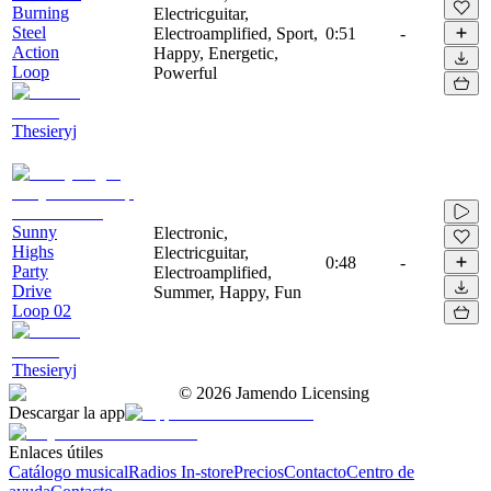
Burning
Electricguitar,
Steel
Electroamplified, Sport,
0:51
-
Action
Happy, Energetic,
Loop
Powerful
Thesieryj
Sunny
Electronic,
Highs
Electricguitar,
0:48
-
Party
Electroamplified,
Drive
Summer, Happy, Fun
Loop 02
Thesieryj
©
2026
Jamendo Licensing
Descargar la app
Enlaces útiles
Catálogo musical
Radios In-store
Precios
Contacto
Centro de