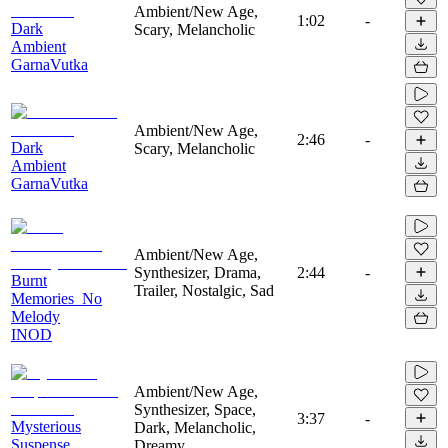
Ambient/New Age,
1:02
-
Dark
Scary, Melancholic
Ambient
GarnaVutka
Ambient/New Age,
2:46
-
Dark
Scary, Melancholic
Ambient
GarnaVutka
Ambient/New Age,
Synthesizer, Drama,
2:44
-
Burnt
Trailer, Nostalgic, Sad
Memories_No
Melody
INOD
Ambient/New Age,
Synthesizer, Space,
3:37
-
Mysterious
Dark, Melancholic,
Suspense
Dreamy