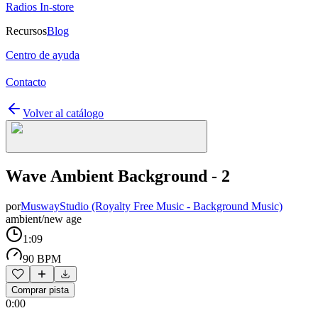
Radios In-store
Recursos
Blog
Centro de ayuda
Contacto
Volver al catálogo
Wave Ambient Background - 2
por
MuswayStudio (Royalty Free Music - Background Music)
ambient/new age
1:09
90 BPM
Comprar pista
0:00