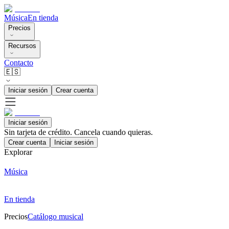
Música
En tienda
Precios
Recursos
Contacto
🇪🇸
Iniciar sesión
Crear cuenta
Iniciar sesión
Sin tarjeta de crédito. Cancela cuando quieras.
Crear cuenta
Iniciar sesión
Explorar
Música
En tienda
Precios
Catálogo musical