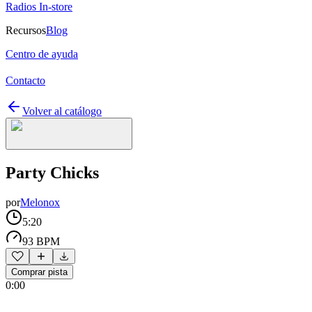
Radios In-store
Recursos
Blog
Centro de ayuda
Contacto
Volver al catálogo
Party Chicks
por
Melonox
5:20
93 BPM
Comprar pista
0:00