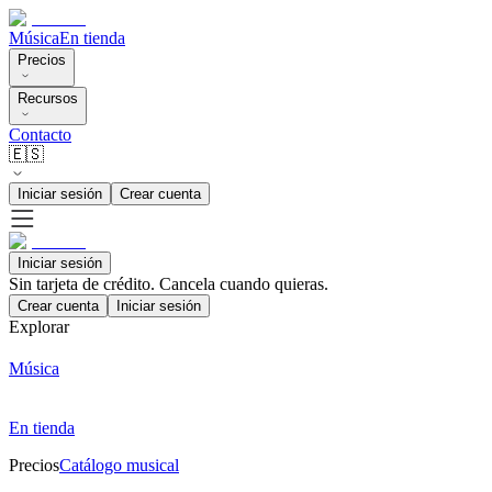
Música
En tienda
Precios
Recursos
Contacto
🇪🇸
Iniciar sesión
Crear cuenta
Iniciar sesión
Sin tarjeta de crédito. Cancela cuando quieras.
Crear cuenta
Iniciar sesión
Explorar
Música
En tienda
Precios
Catálogo musical