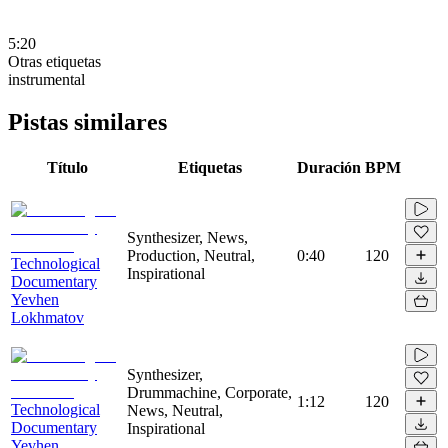
5:20
Otras etiquetas
instrumental
Pistas similares
Título
Etiquetas
Duración
BPM
Synthesizer, News,
Production, Neutral,
0:40
120
Technological
Inspirational
Documentary
Yevhen
Lokhmatov
Synthesizer,
Drummachine, Corporate,
1:12
120
Technological
News, Neutral,
Documentary
Inspirational
Yevhen