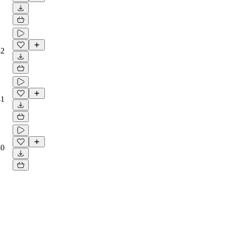
42
41
40