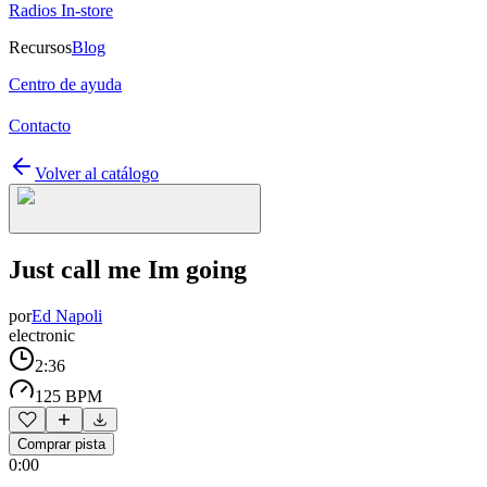
Radios In-store
Recursos
Blog
Centro de ayuda
Contacto
Volver al catálogo
Just call me Im going
por
Ed Napoli
electronic
2:36
125 BPM
Comprar pista
0:00