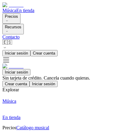
Música
En tienda
Precios
Recursos
Contacto
🇪🇸
Iniciar sesión
Crear cuenta
Iniciar sesión
Sin tarjeta de crédito. Cancela cuando quieras.
Crear cuenta
Iniciar sesión
Explorar
Música
En tienda
Precios
Catálogo musical