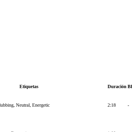
Etiquetas
Duración
B
lubbing, Neutral, Energetic
2:18
-