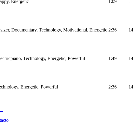
Happy, Energetic
1:09
-
sizer, Documentary, Technology, Motivational, Energetic
2:36
1
Electricpiano, Technology, Energetic, Powerful
1:49
1
Technology, Energetic, Powerful
2:36
1
tacto