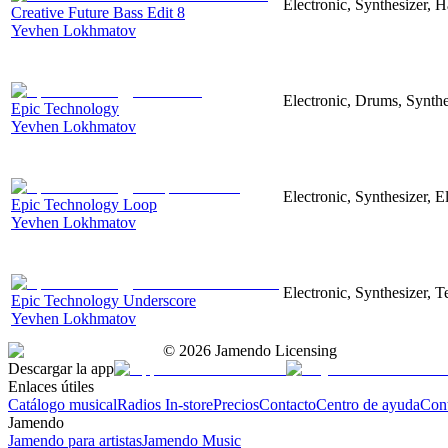
Electronic, Synthesizer, 
Creative Future Bass Edit 8
Yevhen Lokhmatov
Electronic, Drums, Synthe
Epic Technology
Yevhen Lokhmatov
Electronic, Synthesizer, 
Epic Technology Loop
Yevhen Lokhmatov
Electronic, Synthesizer, 
Epic Technology Underscore
Yevhen Lokhmatov
©
2026
Jamendo Licensing
Descargar la app
Enlaces útiles
Catálogo musical
Radios In-store
Precios
Contacto
Centro de ayuda
Con
Jamendo
Jamendo para artistas
Jamendo Music