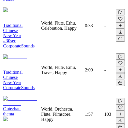
World, Flute, Erhu,
Traditional
0:33
-
Celebration, Happy
Chinese
New Year
- 30sec
CorporateSounds
World, Flute, Erhu,
2:09
-
Traditional
Travel, Happy
Chinese
New Year
CorporateSounds
Outezhan
World, Orchestra,
thema
Flute, Filmscore,
1:57
103
Happy