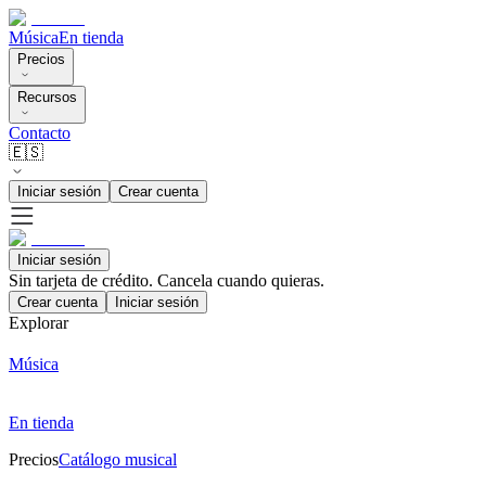
Música
En tienda
Precios
Recursos
Contacto
🇪🇸
Iniciar sesión
Crear cuenta
Iniciar sesión
Sin tarjeta de crédito. Cancela cuando quieras.
Crear cuenta
Iniciar sesión
Explorar
Música
En tienda
Precios
Catálogo musical