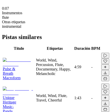
0:07
Instrumentos
flute
Otras etiquetas
instrumental
Pistas similares
Título
Etiquetas
Duración
BPM
World, Wind,
Percussion, Flute,
4:59
-
Pulse &
Documentary, Happy,
Breath
Melancholic
Macroform
World, Wind, Flute,
Unique
1:43
-
Travel, Cheerful
Heritage
Music-
Panda