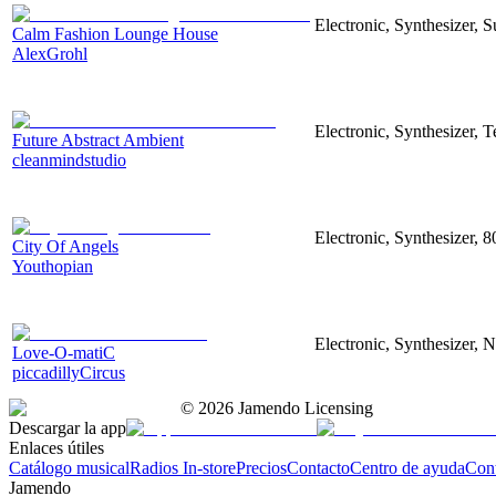
Electronic, Synthesizer,
Calm Fashion Lounge House
AlexGrohl
Electronic, Synthesizer, 
Future Abstract Ambient
cleanmindstudio
Electronic, Synthesizer, 8
City Of Angels
Youthopian
Electronic, Synthesizer, 
Love-O-matiC
piccadillyCircus
©
2026
Jamendo Licensing
Descargar la app
Enlaces útiles
Catálogo musical
Radios In-store
Precios
Contacto
Centro de ayuda
Con
Jamendo