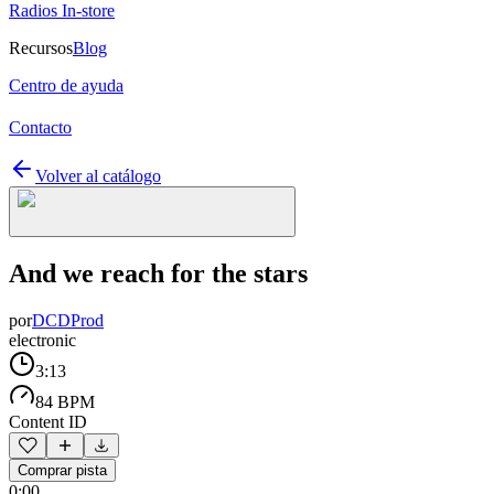
Radios In-store
Recursos
Blog
Centro de ayuda
Contacto
Volver al catálogo
And we reach for the stars
por
DCDProd
electronic
3:13
84 BPM
Content ID
Comprar pista
0:00