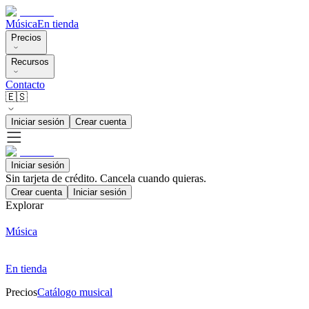
Música
En tienda
Precios
Recursos
Contacto
🇪🇸
Iniciar sesión
Crear cuenta
Iniciar sesión
Sin tarjeta de crédito. Cancela cuando quieras.
Crear cuenta
Iniciar sesión
Explorar
Música
En tienda
Precios
Catálogo musical