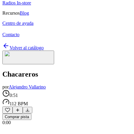
Radios In-store
Recursos
Blog
Centro de ayuda
Contacto
Volver al catálogo
Chacareros
por
Alejandro Vallarino
0:51
112 BPM
Comprar pista
0:00