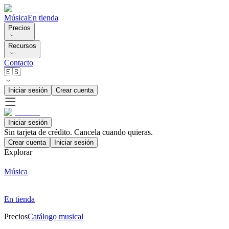
Música
En tienda
Precios
Recursos
Contacto
🇪🇸
Iniciar sesión
Crear cuenta
Iniciar sesión
Sin tarjeta de crédito. Cancela cuando quieras.
Crear cuenta
Iniciar sesión
Explorar
Música
En tienda
Precios
Catálogo musical