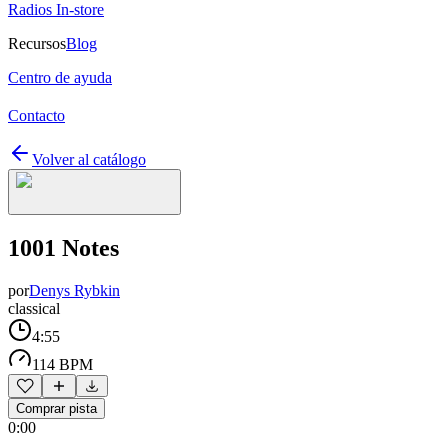
Radios In-store
Recursos
Blog
Centro de ayuda
Contacto
Volver al catálogo
1001 Notes
por
Denys Rybkin
classical
4:55
114 BPM
Comprar pista
0:00