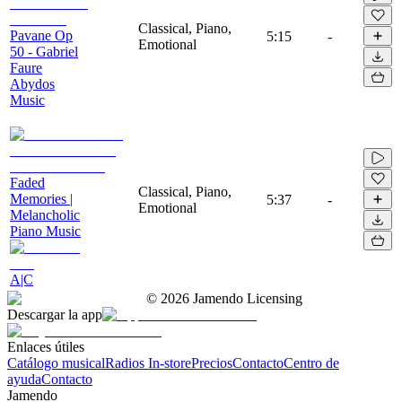
Classical, Piano,
Pavane Op
5:15
-
Emotional
50 - Gabriel
Faure
Abydos
Music
Faded
Classical, Piano,
Memories |
5:37
-
Emotional
Melancholic
Piano Music
A|C
©
2026
Jamendo Licensing
Descargar la app
Enlaces útiles
Catálogo musical
Radios In-store
Precios
Contacto
Centro de
ayuda
Contacto
Jamendo