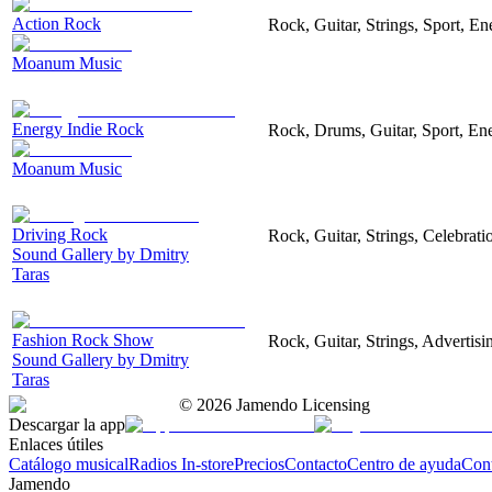
Action Rock
Rock, Guitar, Strings, Sport, En
Moanum Music
Energy Indie Rock
Rock, Drums, Guitar, Sport, Ene
Moanum Music
Driving Rock
Rock, Guitar, Strings, Celebrat
Sound Gallery by Dmitry
Taras
Fashion Rock Show
Rock, Guitar, Strings, Advertisi
Sound Gallery by Dmitry
Taras
©
2026
Jamendo Licensing
Descargar la app
Enlaces útiles
Catálogo musical
Radios In-store
Precios
Contacto
Centro de ayuda
Con
Jamendo