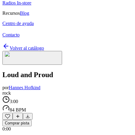
Radios In-store
Recursos
Blog
Centro de ayuda
Contacto
Volver al catálogo
Loud and Proud
por
Hannes Hofkind
rock
3:00
84 BPM
Comprar pista
0:00