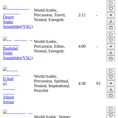
World/Arabic,
Percussion, Travel,
2:12
-
Desert
Neutral, Energetic
Snake
Soundrider(YSG)
World/Arabic,
Percussion, Ethno,
4:00
-
Baghdad
Neutral, Energetic
Night
Soundrider(YSG)
World/Arabic,
Echad
Percussion, Spiritual,
4:38
93
Neutral, Inspirational,
Peaceful
Alison
Serour
World/Arabic, Strings,