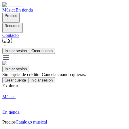
Música
En tienda
Precios
Recursos
Contacto
🇪🇸
Iniciar sesión
Crear cuenta
Iniciar sesión
Sin tarjeta de crédito. Cancela cuando quieras.
Crear cuenta
Iniciar sesión
Explorar
Música
En tienda
Precios
Catálogo musical