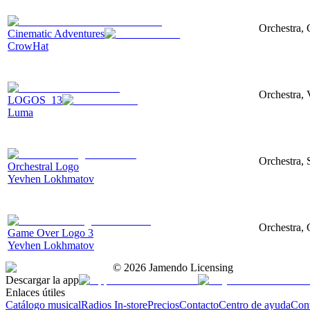
Orchestra, 
Cinematic Adventures
CrowHat
Orchestra,
LOGOS_13
Luma
Orchestra, 
Orchestral Logo
Yevhen Lokhmatov
Orchestra, 
Game Over Logo 3
Yevhen Lokhmatov
©
2026
Jamendo Licensing
Descargar la app
Enlaces útiles
Catálogo musical
Radios In-store
Precios
Contacto
Centro de ayuda
Con