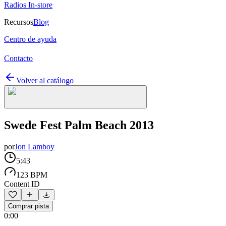
Radios In-store
Recursos
Blog
Centro de ayuda
Contacto
Volver al catálogo
Swede Fest Palm Beach 2013
por
Jon Lamboy
5:43
123 BPM
Content ID
Comprar pista
0:00